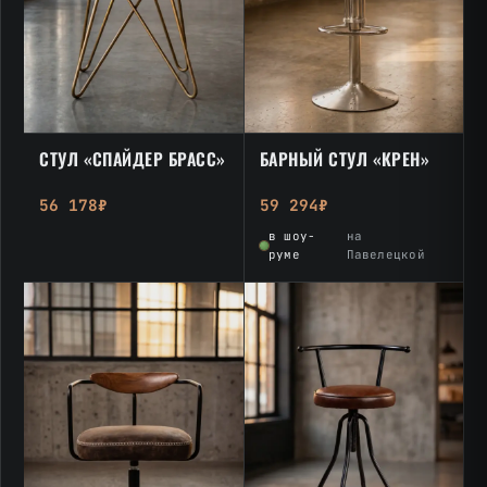
СТУЛ «СПАЙДЕР БРАСС»
БАРНЫЙ СТУЛ «КРЕН»
56 178₽
59 294₽
в шоу-
на
руме
Павелецкой