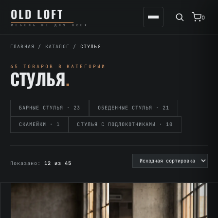
Перейти
К
OLD LOFT
к
содержимому
0
МЕБЕЛЬ НЕ ДЛЯ ВСЕХ
содержимому
ГЛАВНАЯ
/
КАТАЛОГ
/
СТУЛЬЯ
45 ТОВАРОВ В КАТЕГОРИИ
СТУЛЬЯ
.
БАРНЫЕ СТУЛЬЯ · 23
ОБЕДЕННЫЕ СТУЛЬЯ · 21
СКАМЕЙКИ · 1
СТУЛЬЯ С ПОДЛОКОТНИКАМИ · 10
Показано:
12 из 45