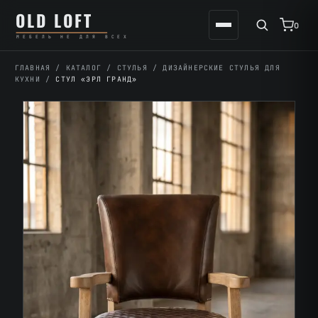
Перейти
К
OLD LOFT
к
содержимому
0
МЕБЕЛЬ НЕ ДЛЯ ВСЕХ
содержимому
ГЛАВНАЯ
/
КАТАЛОГ
/
СТУЛЬЯ
/
ДИЗАЙНЕРСКИЕ СТУЛЬЯ ДЛЯ
КУХНИ
/
СТУЛ «ЭРЛ ГРАНД»