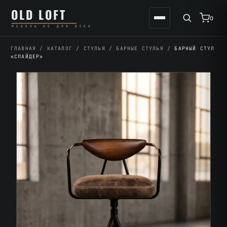
Перейти
К
OLD LOFT
к
содержимому
0
МЕБЕЛЬ НЕ ДЛЯ ВСЕХ
содержимому
ГЛАВНАЯ
/
КАТАЛОГ
/
СТУЛЬЯ
/
БАРНЫЕ СТУЛЬЯ
/
БАРНЫЙ СТУЛ
«СПАЙДЕР»