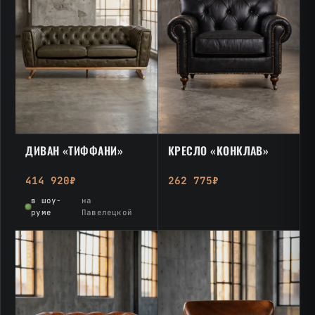
ДИВАН «ТИФФАНИ»
КРЕСЛО «КОНКЛАВ»
414 920₽
262 775₽
в шоу-
на
руме
Павелецкой