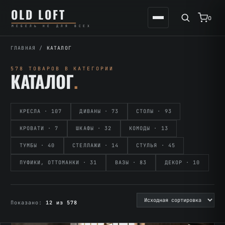
Перейти
К
OLD LOFT
к
содержимому
0
МЕБЕЛЬ НЕ ДЛЯ ВСЕХ
содержимому
ГЛАВНАЯ
/
КАТАЛОГ
578 ТОВАРОВ В КАТЕГОРИИ
КАТАЛОГ
.
КРЕСЛА · 107
ДИВАНЫ · 73
СТОЛЫ · 93
КРОВАТИ · 7
ШКАФЫ · 32
КОМОДЫ · 13
ТУМБЫ · 40
СТЕЛЛАЖИ · 14
СТУЛЬЯ · 45
ПУФИКИ, ОТТОМАНКИ · 31
ВАЗЫ · 83
ДЕКОР · 10
Показано:
12 из 578