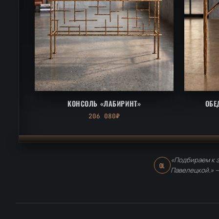
КОНСОЛЬ «ЛАБИРИНТ»
ОБЕ
206 080₽
«Подбираем к э
OL
Павелецкой.» 