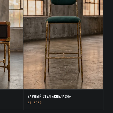
БАРНЫЙ СТУЛ «СОБЛАЗН»
61 525₽