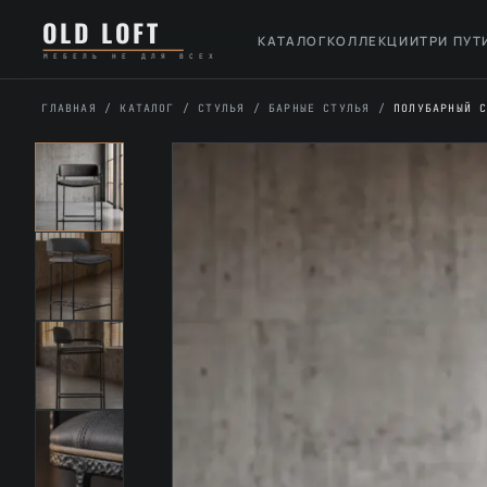
Перейти
К
OLD LOFT
к
содержимому
КАТАЛОГ
КОЛЛЕКЦИИ
ТРИ ПУТ
МЕБЕЛЬ НЕ ДЛЯ ВСЕХ
содержимому
ГЛАВНАЯ
/
КАТАЛОГ
/
СТУЛЬЯ
/
БАРНЫЕ СТУЛЬЯ
/
ПОЛУБАРНЫЙ 