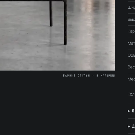
Ши
Выс
Кар
Мат
Об
Вес
БАРНЫЕ СТУЛЬЯ · В НАЛИЧИИ
Мес
Кол
О
Д