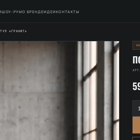
И
ШОУ-РУМ
О БРЕНДЕ
ИДЕИ
КОНТАКТЫ
СТУЛ «ГРАНИТ»
Б
П
АРТ
5
Ко
то
По
ст
«Г