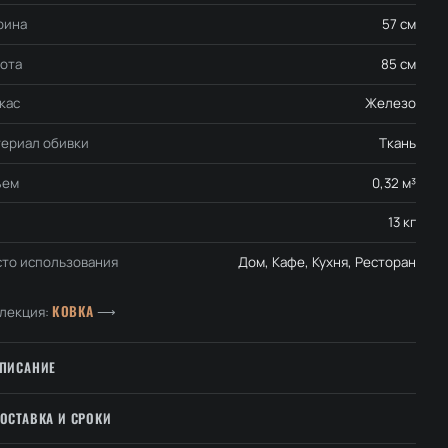
рина
57 см
ота
85 см
кас
Железо
ериал обивки
Ткань
ъем
0,32 м³
13 кг
то использования
Дом, Кафе, Кухня, Ресторан
КОВКА
лекция:
⟶
ПИСАНИЕ
ОСТАВКА И СРОКИ