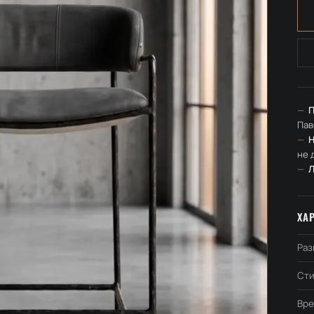
—
П
Пав
—
Н
не 
—
ХА
Раз
Сти
Вре