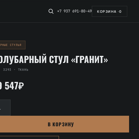
+7 937 691-80-49
КОРЗИНА ·
0
АРНЫЕ СТУЛЬЯ
ОЛУБАРНЫЙ СТУЛ «ГРАНИТ»
. 3293 · ТКАНЬ
9 547₽
личество
вара
лубарный
В КОРЗИНУ
ул
ранит»