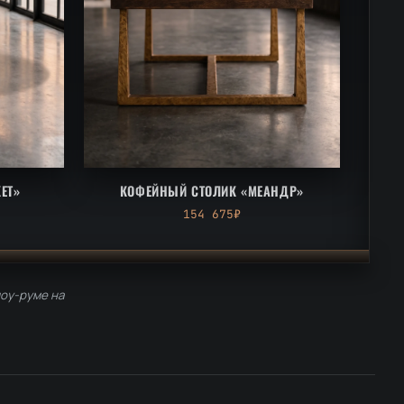
ЕТ»
КОФЕЙНЫЙ СТОЛИК «МЕАНДР»
154 675₽
шоу-руме на