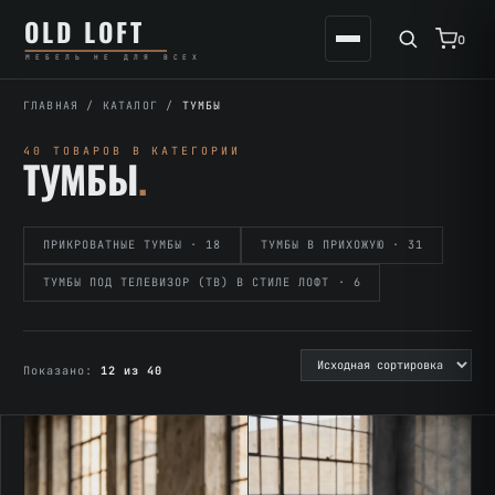
Перейти
К
OLD LOFT
к
содержимому
0
МЕБЕЛЬ НЕ ДЛЯ ВСЕХ
содержимому
ГЛАВНАЯ
/
КАТАЛОГ
/
ТУМБЫ
40 ТОВАРОВ В КАТЕГОРИИ
ТУМБЫ
.
ПРИКРОВАТНЫЕ ТУМБЫ · 18
ТУМБЫ В ПРИХОЖУЮ · 31
ТУМБЫ ПОД ТЕЛЕВИЗОР (ТВ) В СТИЛЕ ЛОФТ · 6
Показано:
12 из 40