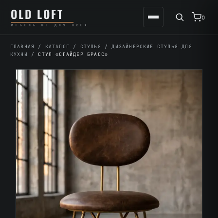
Перейти
К
OLD LOFT
к
содержимому
0
МЕБЕЛЬ НЕ ДЛЯ ВСЕХ
содержимому
ГЛАВНАЯ
/
КАТАЛОГ
/
СТУЛЬЯ
/
ДИЗАЙНЕРСКИЕ СТУЛЬЯ ДЛЯ
КУХНИ
/
СТУЛ «СПАЙДЕР БРАСС»