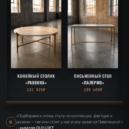
КОФЕЙНЫЙ СТОЛИК
ПИСЬМЕННЫЙ СТОЛ
«РАВЕННА»
«ПАЛЕРМО»
132 825₽
188 600₽
«Подбираем к этому стулу по коллекции, фактуре и
уровню — так они стоят у нас в шоу-руме на Павелецкой.»
OL
—
куратор OLD LOFT