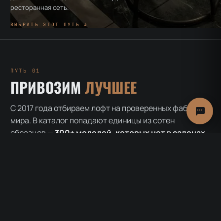
ресторанная сеть.
ВЫБРАТЬ ЭТОТ ПУТЬ ↓
ПУТЬ 01
ПРИВОЗИМ
ЛУЧШЕЕ
С 2017 года отбираем лофт на проверенных фабриках
мира. В каталог попадают единицы из сотен
образцов —
300+ моделей, которых нет в салонах
.
Логистика, таможня и доставка до квартиры — наша
забота.
ШАГ 1
ШАГ 2
ОТБОР
КОНТРОЛЬ