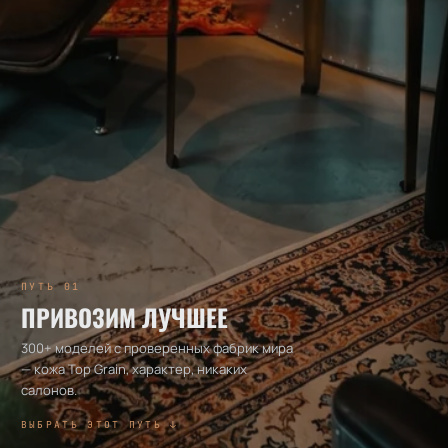
ПУТЬ 01
ПРИВОЗИМ ЛУЧШЕЕ
300+ моделей с проверенных фабрик мира
— кожа Top Grain, характер, никаких
салонов.
ВЫБРАТЬ ЭТОТ ПУТЬ ↓