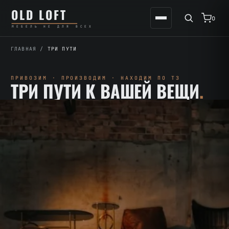
Перейти
К
OLD LOFT
к
содержимому
0
МЕБЕЛЬ НЕ ДЛЯ ВСЕХ
содержимому
ГЛАВНАЯ
/
ТРИ ПУТИ
ПРИВОЗИМ · ПРОИЗВОДИМ · НАХОДИМ ПО ТЗ
ТРИ ПУТИ К ВАШЕЙ ВЕЩИ
.