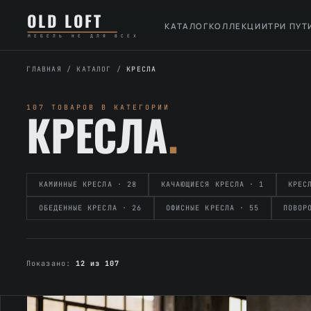
Перейти
К
OLD LOFT
к
содержимому
КАТАЛОГ
КОЛЛЕКЦИИ
ТРИ ПУТ
МЕБЕЛЬ НЕ ДЛЯ ВСЕХ
содержимому
ГЛАВНАЯ
/
КАТАЛОГ
/
КРЕСЛА
107 ТОВАРОВ В КАТЕГОРИИ
КРЕСЛА
.
КАМИННЫЕ КРЕСЛА · 28
КАЧАЮЩИЕСЯ КРЕСЛА · 1
КРЕС
ОБЕДЕННЫЕ КРЕСЛА · 26
ОФИСНЫЕ КРЕСЛА · 55
ПОВОР
Показано:
12 из 107