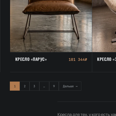
КРЕСЛО «ПАРУС»
КРЕСЛО «
101 344₽
1
2
3
…
9
Дальше →
Кресла для тех, у кого есть 