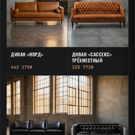
ДИВАН «НОРД»
ДИВАН «САССЕКС»
ТРЁХМЕСТНЫЙ
442 175₽
325 772₽