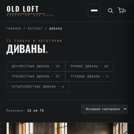
Перейти
К
OLD LOFT
к
содержимому
0
МЕБЕЛЬ НЕ ДЛЯ ВСЕХ
содержимому
ГЛАВНАЯ
/
КАТАЛОГ
/
ДИВАНЫ
72 ТОВАРА В КАТЕГОРИИ
ДИВАНЫ
.
ДВУХМЕСТНЫЕ ДИВАНЫ · 29
ПРЯМЫЕ ДИВАНЫ · 68
ТРЕХМЕСТНЫЕ ДИВАНЫ · 37
УГЛОВЫЕ ДИВАНЫ · 4
ЧЕТЫРЕХМЕСТНЫЕ ДИВАНЫ · 6
Показано:
12 из 72