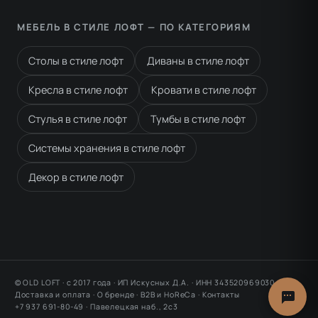
МЕБЕЛЬ В СТИЛЕ ЛОФТ — ПО КАТЕГОРИЯМ
Столы в стиле лофт
Диваны в стиле лофт
Кресла в стиле лофт
Кровати в стиле лофт
Стулья в стиле лофт
Тумбы в стиле лофт
Системы хранения в стиле лофт
Декор в стиле лофт
© OLD LOFT · с 2017 года · ИП Искусных Д.А. · ИНН 343520969030
Доставка и оплата
·
О бренде
·
B2B и HoReCa
·
Контакты
+7 937 691-80-49 ·
Павелецкая наб., 2с3