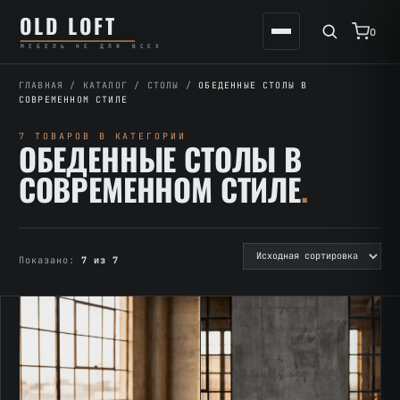
Перейти
К
OLD LOFT
к
содержимому
0
МЕБЕЛЬ НЕ ДЛЯ ВСЕХ
содержимому
ГЛАВНАЯ
/
КАТАЛОГ
/
СТОЛЫ
/
ОБЕДЕННЫЕ СТОЛЫ В
СОВРЕМЕННОМ СТИЛЕ
7 ТОВАРОВ В КАТЕГОРИИ
ОБЕДЕННЫЕ СТОЛЫ В
СОВРЕМЕННОМ СТИЛЕ
.
Показано:
7 из 7