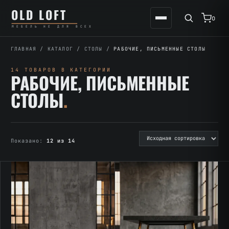
Перейти
К
OLD LOFT
к
содержимому
0
МЕБЕЛЬ НЕ ДЛЯ ВСЕХ
содержимому
ГЛАВНАЯ
/
КАТАЛОГ
/
СТОЛЫ
/
РАБОЧИЕ, ПИСЬМЕННЫЕ СТОЛЫ
14 ТОВАРОВ В КАТЕГОРИИ
РАБОЧИЕ, ПИСЬМЕННЫЕ
СТОЛЫ
.
Показано:
12 из 14