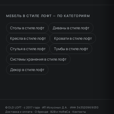
МЕБЕЛЬ В СТИЛЕ ЛОФТ — ПО КАТЕГОРИЯМ
Столы в стиле лофт
Диваны в стиле лофт
Кресла в стиле лофт
Кровати в стиле лофт
Стулья в стиле лофт
Тумбы в стиле лофт
Системы хранения в стиле лофт
Декор в стиле лофт
© OLD LOFT · с 2017 года · ИП Искусных Д.А. · ИНН 343520969030
Доставка и оплата
·
О бренде
·
B2B и HoReCa
·
Контакты