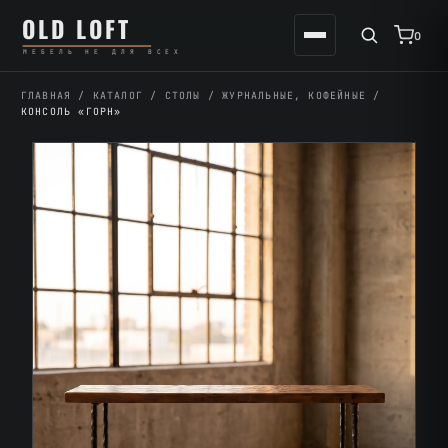
Перейти
К
OLD LOFT
к
содержимому
0
МЕБЕЛЬ НЕ ДЛЯ ВСЕХ
содержимому
ГЛАВНАЯ
/
КАТАЛОГ
/
СТОЛЫ
/
ЖУРНАЛЬНЫЕ, КОФЕЙНЫЕ
/
КОНСОЛЬ «ГОРН»