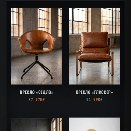
КРЕСЛО «СЕДЛО»
КРЕСЛО «ГЛИССЕР»
87 975₽
91 990₽