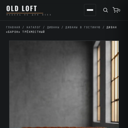
Перейти
К
OLD LOFT
к
содержимому
0
МЕБЕЛЬ НЕ ДЛЯ ВСЕХ
содержимому
ГЛАВНАЯ
/
КАТАЛОГ
/
ДИВАНЫ
/
ДИВАНЫ В ГОСТИНУЮ
/
ДИВАН
«БАРОН» ТРЁХМЕСТНЫЙ