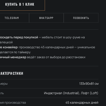
КУПИТЬ В 1 КЛИК
TELEGRAM
WHATSAPP
ПОЗВОНИТЬ
осидеть перед покупкой
— мебель стоит в шоу-руме на
елецкой
е конвейер:
производство 45 календарных дней — уникальное
делается по таймеру
Личный менеджер
ведёт заказ от выбора до расстановки
РАКТЕРИСТИКИ
меры
133x90x81 см
ль
Индастриал (Industrial), Лофт (Loft)
мя производства
45 календарных дней