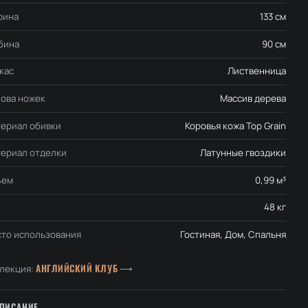
рина
133 см
бина
90 см
кас
Лиственница
ова ножек
Массив дерева
ериал обивки
Коровья кожа Top Grain
ериал отделки
Латунные гвоздики
ъем
0,99 м³
48 кг
то использования
Гостиная, Дом, Спальня
АНГЛИЙСКИЙ КЛУБ
лекция:
⟶
ПИСАНИЕ