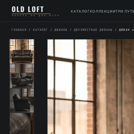
Перейти
К
OLD LOFT
к
содержимому
КАТАЛОГ
КОЛЛЕКЦИИ
ТРИ ПУТ
МЕБЕЛЬ НЕ ДЛЯ ВСЕХ
содержимому
ГЛАВНАЯ
/
КАТАЛОГ
/
ДИВАНЫ
/
ДВУХМЕСТНЫЕ ДИВАНЫ
/
ДИВАН 