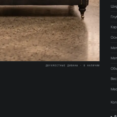
Ши
Глу
Кар
Осн
Мат
Мат
ДВУХМЕСТНЫЕ ДИВАНЫ · В НАЛИЧИИ
Об
Вес
Мес
Кол
О