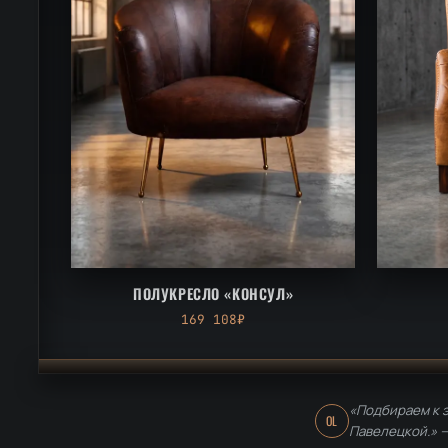
ПОЛУКРЕСЛО «КОНСУЛ»
169 108₽
«Подбираем к э
OL
Павелецкой.» 