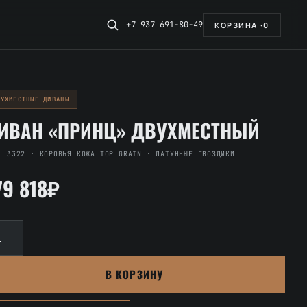
+7 937 691-80-49
КОРЗИНА ·
0
ВУХМЕСТНЫЕ ДИВАНЫ
ИВАН «ПРИНЦ» ДВУХМЕСТНЫЙ
. 3322 · КОРОВЬЯ КОЖА TOP GRAIN · ЛАТУННЫЕ ГВОЗДИКИ
79 818₽
личество
вара
ван
В КОРЗИНУ
ринц»
ухместный