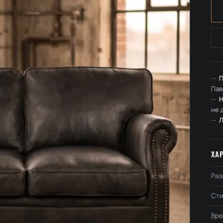
—
П
Пав
—
Н
не 
—
ХА
Раз
Сти
Вре