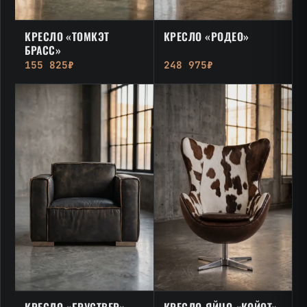
КРЕСЛО «ТОМКЭТ
КРЕСЛО «РОДЕО»
БРАСС»
155 825₽
248 975₽
КРЕСЛО «БРУСТВЕР»
КРЕСЛО-ЯЙЦО «КОЙОТ»