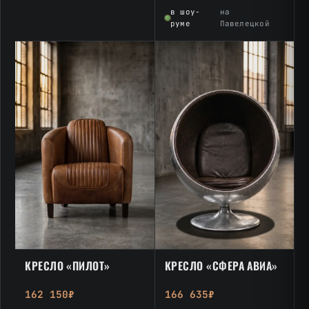
в шоу-
на
руме
Павелецкой
КРЕСЛО «ПИЛОТ»
КРЕСЛО «СФЕРА АВИА»
162 150₽
166 635₽