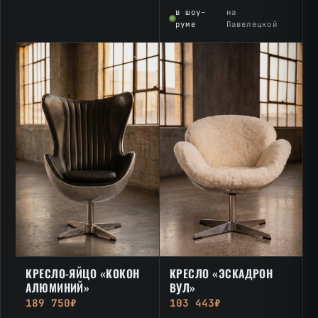
в шоу-
на
руме
Павелецкой
КРЕСЛО «ЭСКАДРОН
КРЕСЛО-ЯЙЦО «КОКОН
ВУЛ»
АЛЮМИНИЙ»
103 443₽
189 750₽