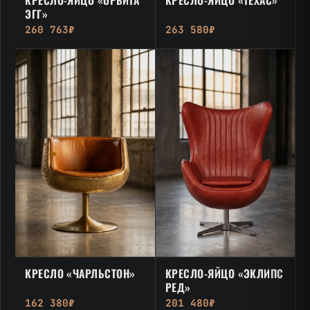
ЭГГ»
260 763₽
263 580₽
КРЕСЛО «ЧАРЛЬСТОН»
КРЕСЛО-ЯЙЦО «ЭКЛИПС
РЕД»
162 380₽
201 480₽