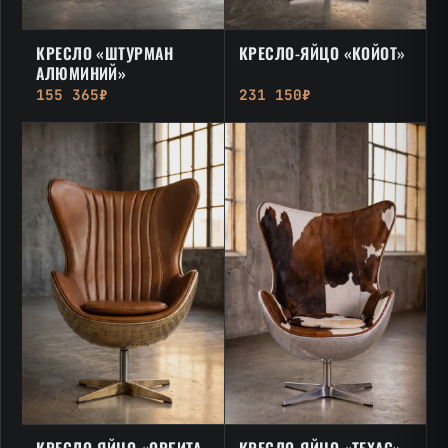
КРЕСЛО «ШТУРМАН
КРЕСЛО-ЯЙЦО «КОЙОТ»
АЛЮМИНИЙ»
155 365₽
231 150₽
КРЕСЛО-ЯЙЦО «ОРБИТА
КРЕСЛО-ЯЙЦО «ТЕХАС»