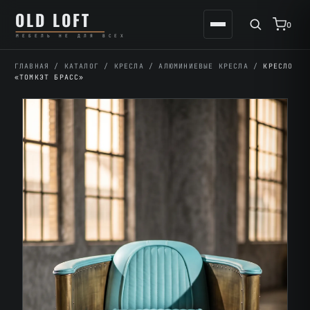
Перейти
К
OLD LOFT
к
содержимому
0
МЕБЕЛЬ НЕ ДЛЯ ВСЕХ
содержимому
ГЛАВНАЯ
/
КАТАЛОГ
/
КРЕСЛА
/
АЛЮМИНИЕВЫЕ КРЕСЛА
/
КРЕСЛО
«ТОМКЭТ БРАСС»