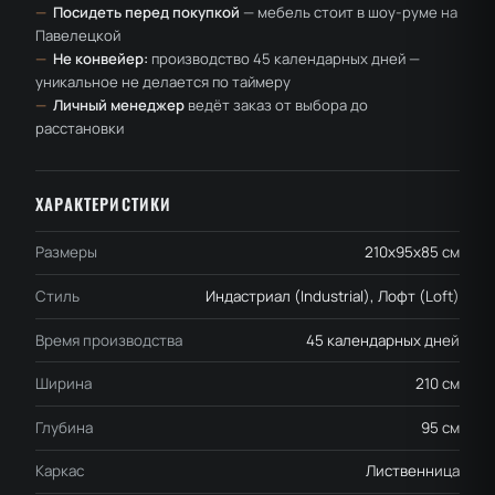
—
Посидеть перед покупкой
— мебель стоит в шоу-руме на
Павелецкой
—
Не конвейер:
производство 45 календарных дней —
уникальное не делается по таймеру
—
Личный менеджер
ведёт заказ от выбора до
расстановки
ХАРАКТЕРИСТИКИ
Размеры
210x95x85 см
Стиль
Индастриал (Industrial), Лофт (Loft)
Время производства
45 календарных дней
Ширина
210 см
Глубина
95 см
Каркас
Лиственница