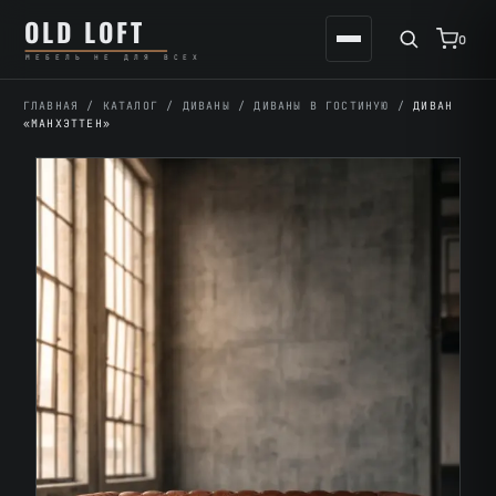
Перейти
К
OLD LOFT
к
содержимому
0
МЕБЕЛЬ НЕ ДЛЯ ВСЕХ
содержимому
ГЛАВНАЯ
/
КАТАЛОГ
/
ДИВАНЫ
/
ДИВАНЫ В ГОСТИНУЮ
/
ДИВАН
«МАНХЭТТЕН»