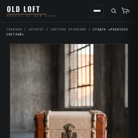
Перейти
К
OLD LOFT
к
содержимому
0
МЕБЕЛЬ НЕ ДЛЯ ВСЕХ
содержимому
ГЛАВНАЯ
/
КАТАЛОГ
/
СИСТЕМА ХРАНЕНИЯ
/
СУНДУК «РОБИНЗОН
СВЕТЛЫЙ»