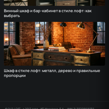
Винный шкаф и бар-кабинет в стиле лофт: как
выбрать
Шкаф в стиле лофт: металл, дерево и правильные
пропорции
© OLD LOFT · с 2017 года · ИП Искусных Д.А. · ИНН 343520969030