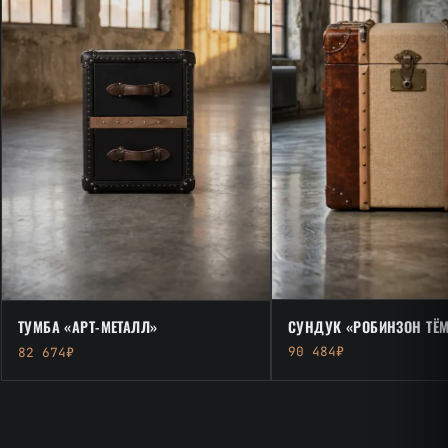
СУНДУК «РОБИНЗОН ТЁ
ТУМБА «АРТ-МЕТАЛЛ»
90 484₽
82 674₽