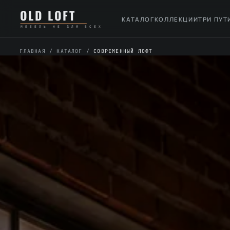
Перейти
К
OLD LOFT
к
содержимому
КАТАЛОГ
КОЛЛЕКЦИИ
ТРИ ПУТ
МЕБЕЛЬ НЕ ДЛЯ ВСЕХ
содержимому
ГЛАВНАЯ
/
КАТАЛОГ
/
СОВРЕМЕННЫЙ ЛОФТ