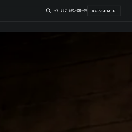
+7 937 691-80-49
КОРЗИНА ·
0