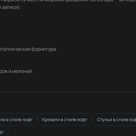
 записи).
еталлическая фурнитура.
дов и мелочей.
ла в стиле лофт
Кровати в стиле лофт
Стулья в стиле ло
фт