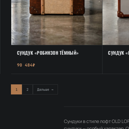
СУНДУК «РОБИНЗОН ТЁМНЫЙ»
СУНДУК 
90 484₽
1
2
Дальше →
Сундуки в стиле лофт OLD LOF
сундуки — особый характер. О