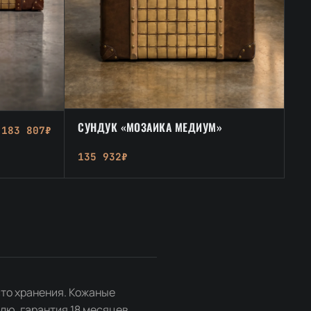
СУНДУК «МОЗАИКА МЕДИУМ»
183 807₽
135 932₽
сто хранения. Кожаные
лю, гарантия 18 месяцев,