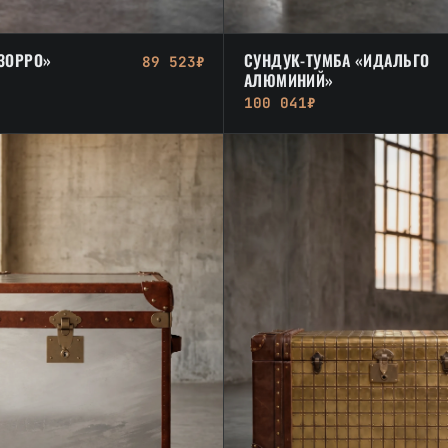
ЗОРРО»
СУНДУК-ТУМБА «ИДАЛЬГО
89 523₽
АЛЮМИНИЙ»
100 041₽