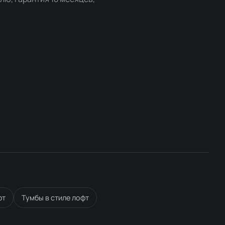
фт
Тумбы в стиле лофт