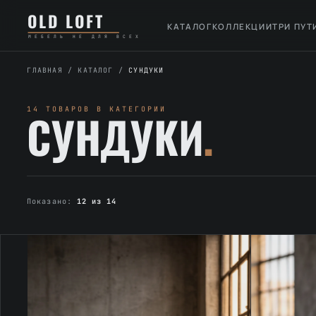
Перейти
К
OLD LOFT
к
содержимому
КАТАЛОГ
КОЛЛЕКЦИИ
ТРИ ПУТ
МЕБЕЛЬ НЕ ДЛЯ ВСЕХ
содержимому
ГЛАВНАЯ
/
КАТАЛОГ
/
СУНДУКИ
14 ТОВАРОВ В КАТЕГОРИИ
СУНДУКИ
.
Показано:
12 из 14