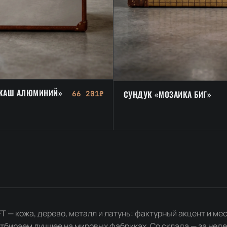
«КАШ АЛЮМИНИЙ»
СУНДУК «МОЗАИКА БИГ»
66 201₽
T — кожа, дерево, металл и латунь: фактурный акцент и ме
тбираем лучшее на мировых фабриках. Со склада — за неде