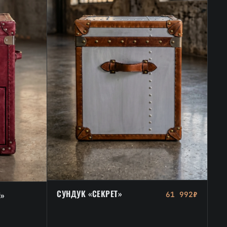
СУНДУК «СЕКРЕТ»
Й»
61 992₽