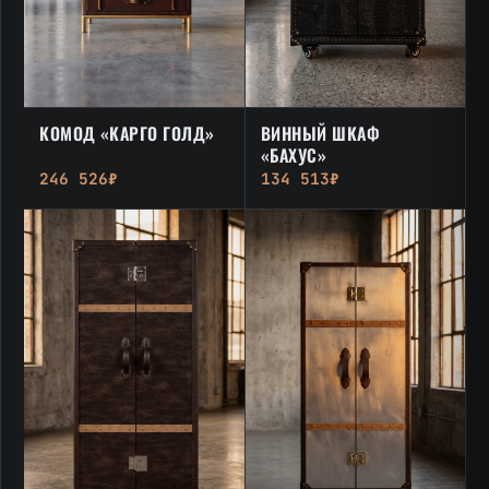
КОМОД «КАРГО ГОЛД»
ВИННЫЙ ШКАФ
«БАХУС»
246 526₽
134 513₽