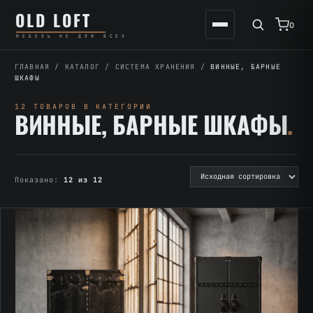
Перейти
К
OLD LOFT
к
содержимому
0
МЕБЕЛЬ НЕ ДЛЯ ВСЕХ
содержимому
ГЛАВНАЯ
/
КАТАЛОГ
/
СИСТЕМА ХРАНЕНИЯ
/
ВИННЫЕ, БАРНЫЕ
ШКАФЫ
12 ТОВАРОВ В КАТЕГОРИИ
ВИННЫЕ, БАРНЫЕ ШКАФЫ
.
Показано:
12 из 12