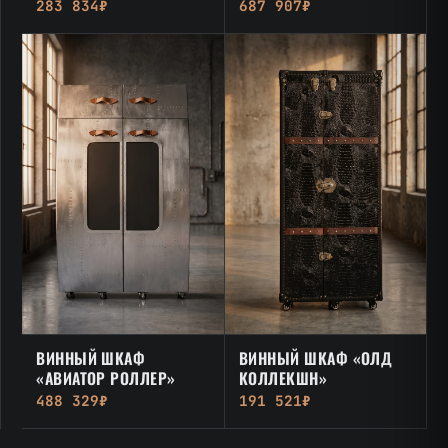
283 834₽
687 907₽
ВИННЫЙ ШКАФ
ВИННЫЙ ШКАФ «ОЛД
«АВИАТОР РОЛЛЕР»
КОЛЛЕКШН»
488 329₽
191 521₽