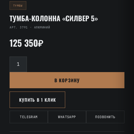
ТУМБЫ
ТУМБА-КОЛОННА «СИЛВЕР 5»
АРТ. 3791 · АЛЮМИНИЙ
125 350₽
Количество
товара
Тумба-
В КОРЗИНУ
колонна
«Силвер
5»
КУПИТЬ В 1 КЛИК
TELEGRAM
WHATSAPP
ПОЗВОНИТЬ