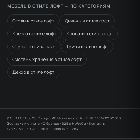
МЕБЕЛЬ В СТИЛЕ ЛОФТ — ПО КАТЕГОРИЯМ
Столы в стиле лофт
Диваны в стиле лофт
Кресла в стиле лофт
Кровати в стиле лофт
Стулья в стиле лофт
Тумбы в стиле лофт
Системы хранения в стиле лофт
Декор в стиле лофт
© OLD LOFT · с 2017 года · ИП Искусных Д.А. · ИНН 343520969030
Доставка и оплата
·
О бренде
·
B2B и HoReCa
·
Контакты
+7 937 691-80-49 ·
Павелецкая наб., 2с3