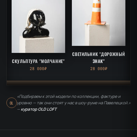
СВЕТИЛЬНИК "ДОРОЖНЫЙ
СКУЛЬПТУРА "МОЛЧАНИЕ"
ЗНАК"
28 000₽
28 000₽
«Подбираем к этой модели по коллекции, фактуре и
уровню — так они стоят у нас в шоу-руме на Павелецкой.»
OL
—
куратор OLD LOFT