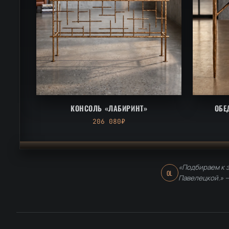
КОНСОЛЬ «ЛАБИРИНТ»
ОБЕ
206 080₽
«Подбираем к э
OL
Павелецкой.» 