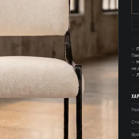
—
П
Пав
—
Н
не 
—
ХА
Раз
Сти
Вре