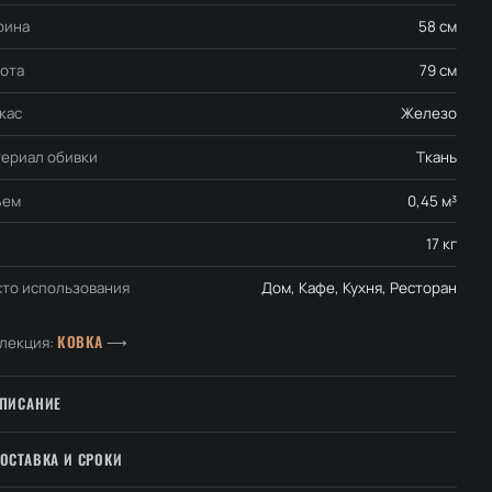
рина
58 см
ота
79 см
кас
Железо
ериал обивки
Ткань
ъем
0,45 м³
17 кг
то использования
Дом, Кафе, Кухня, Ресторан
КОВКА
лекция:
⟶
ПИСАНИЕ
ОСТАВКА И СРОКИ