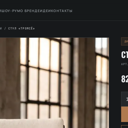
И
ШОУ-РУМ
О БРЕНДЕ
ИДЕИ
КОНТАКТЫ
НИ
/
СТУЛ «ТРОМСЁ»
Д
С
АРТ
8
Ко
то
Ст
«Т