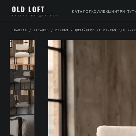
Перейти
К
OLD LOFT
к
содержимому
КАТАЛОГ
КОЛЛЕКЦИИ
ТРИ ПУТ
МЕБЕЛЬ НЕ ДЛЯ ВСЕХ
содержимому
ГЛАВНАЯ
/
КАТАЛОГ
/
СТУЛЬЯ
/
ДИЗАЙНЕРСКИЕ СТУЛЬЯ ДЛЯ КУХ