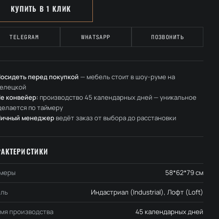
КУПИТЬ В 1 КЛИК
TELEGRAM
WHATSAPP
ПОЗВОНИТЬ
осидеть перед покупкой
— мебель стоит в шоу-руме на
елецкой
е конвейер:
производство 45 календарных дней — уникальное
делается по таймеру
Личный менеджер
ведёт заказ от выбора до расстановки
РАКТЕРИСТИКИ
меры
58*62*79 см
ль
Индастриал (Industrial), Лофт (Loft)
мя производства
45 календарных дней