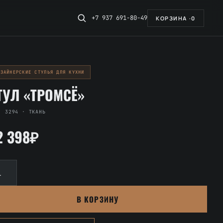
+7 937 691-80-49
КОРЗИНА ·
0
ИЗАЙНЕРСКИЕ СТУЛЬЯ ДЛЯ КУХНИ
ТУЛ «ТРОМСЁ»
. 3294 · ТКАНЬ
2 398₽
личество
вара
ул
В КОРЗИНУ
ромсё»