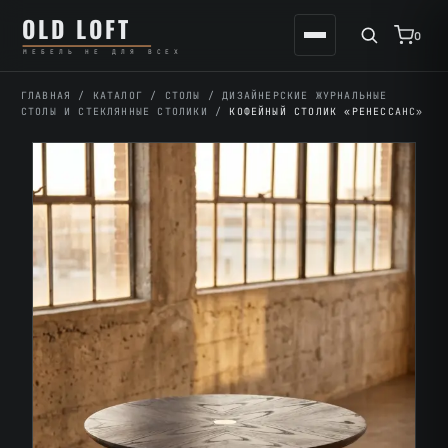
Перейти
К
OLD LOFT
к
содержимому
0
МЕБЕЛЬ НЕ ДЛЯ ВСЕХ
содержимому
ГЛАВНАЯ
/
КАТАЛОГ
/
СТОЛЫ
/
ДИЗАЙНЕРСКИЕ ЖУРНАЛЬНЫЕ
СТОЛЫ И СТЕКЛЯННЫЕ СТОЛИКИ
/
КОФЕЙНЫЙ СТОЛИК «РЕНЕССАНС»