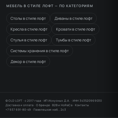
МЕБЕЛЬ В СТИЛЕ ЛОФТ — ПО КАТЕГОРИЯМ
Столы в стиле лофт
Диваны в стиле лофт
Кресла в стиле лофт
Кровати в стиле лофт
Стулья в стиле лофт
Тумбы в стиле лофт
Системы хранения в стиле лофт
Декор в стиле лофт
© OLD LOFT · с 2017 года · ИП Искусных Д.А. · ИНН 343520969030
Доставка и оплата
·
О бренде
·
B2B и HoReCa
·
Контакты
+7 937 691-80-49 ·
Павелецкая наб., 2с3