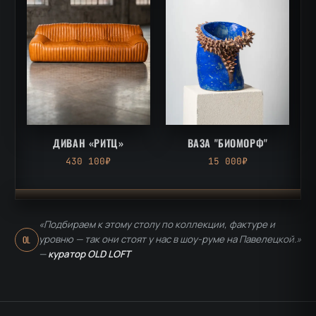
ДИВАН «РИТЦ»
ВАЗА "БИОМОРФ"
430 100₽
15 000₽
«Подбираем к этому столу по коллекции, фактуре и
уровню — так они стоят у нас в шоу-руме на Павелецкой.»
OL
—
куратор OLD LOFT