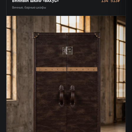
ВИННЫЙ ШКАФ «БАХУС»
134 513₽
Винные, барные шкафы