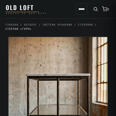
Перейти
К
OLD LOFT
к
содержимому
0
МЕБЕЛЬ НЕ ДЛЯ ВСЕХ
содержимому
ГЛАВНАЯ
/
КАТАЛОГ
/
СИСТЕМА ХРАНЕНИЯ
/
СТЕЛЛАЖИ
/
СТЕЛЛАЖ «ГОРН»