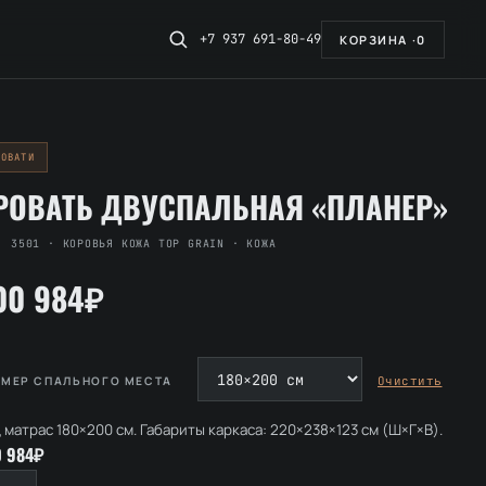
+7 937 691-80-49
КОРЗИНА ·
0
РОВАТИ
РОВАТЬ ДВУСПАЛЬНАЯ «ПЛАНЕР»
. 3501 · КОРОВЬЯ КОЖА TOP GRAIN · КОЖА
00 984₽
Очистить
ЗМЕР СПАЛЬНОГО МЕСТА
 матрас 180×200 см. Габариты каркаса: 220×238×123 см (Ш×Г×В).
 984₽
личество