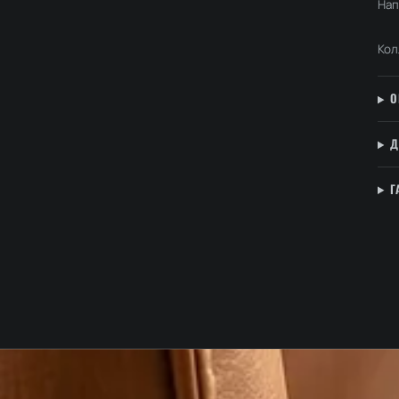
Нап
Кол
О
Д
Г