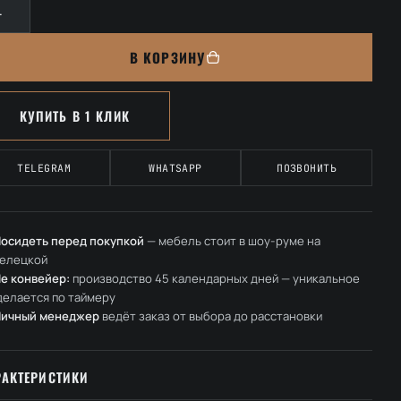
вара
овать
В КОРЗИНУ
успальная
ланер»
КУПИТЬ В 1 КЛИК
TELEGRAM
WHATSAPP
ПОЗВОНИТЬ
осидеть перед покупкой
— мебель стоит в шоу-руме на
елецкой
е конвейер:
производство 45 календарных дней — уникальное
делается по таймеру
Личный менеджер
ведёт заказ от выбора до расстановки
РАКТЕРИСТИКИ