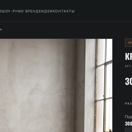
И
ШОУ-РУМ
О БРЕНДЕ
ИДЕИ
КОНТАКТЫ
Р»
К
К
АРТ
3
РА
Под
300
Ко