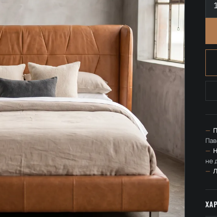
то
Кр
дв
«П
—
П
Пав
—
Н
не 
—
ХА