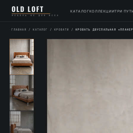
Перейти
К
OLD LOFT
к
содержимому
КАТАЛОГ
КОЛЛЕКЦИИ
ТРИ ПУТ
МЕБЕЛЬ НЕ ДЛЯ ВСЕХ
содержимому
ГЛАВНАЯ
/
КАТАЛОГ
/
КРОВАТИ
/
КРОВАТЬ ДВУСПАЛЬНАЯ «ПЛАНЕ