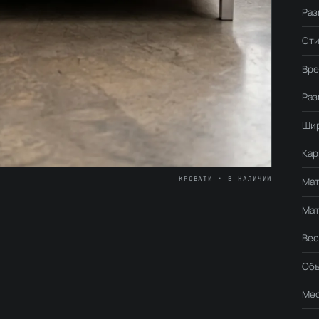
Раз
Сти
Вре
Раз
Ши
Кар
КРОВАТИ · В НАЛИЧИИ
Мат
Мат
Вес
Об
Мес