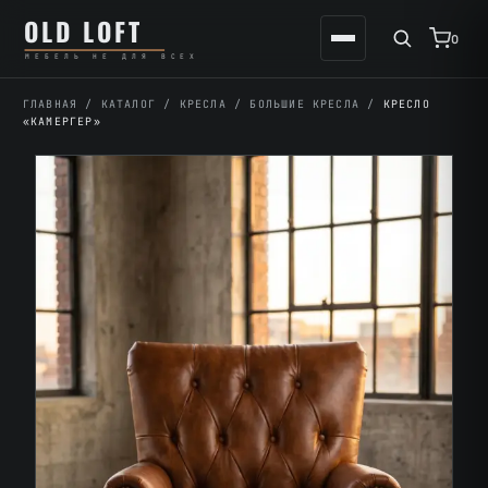
Перейти
К
OLD LOFT
к
содержимому
0
МЕБЕЛЬ НЕ ДЛЯ ВСЕХ
содержимому
ГЛАВНАЯ
/
КАТАЛОГ
/
КРЕСЛА
/
БОЛЬШИЕ КРЕСЛА
/
КРЕСЛО
«КАМЕРГЕР»