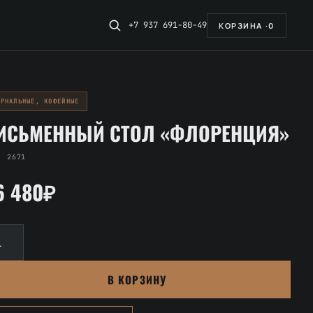
+7 937 691-80-49
КОРЗИНА ·
0
УРНАЛЬНЫЕ, КОФЕЙНЫЕ
ИСЬМЕННЫЙ СТОЛ «ФЛОРЕНЦИЯ»
. 2671
6 480₽
личество
вара
сьменный
В КОРЗИНУ
ол
лоренция»