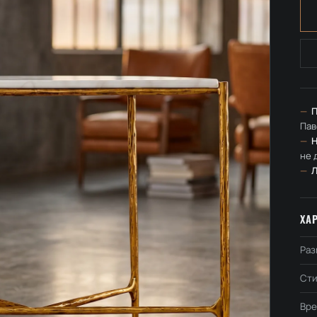
—
П
Пав
—
Н
не 
—
ХА
Раз
Сти
Вре