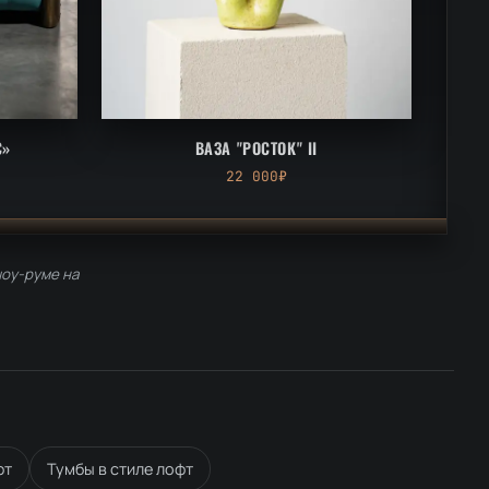
С»
ВАЗА "РОСТОК" II
22 000₽
шоу-руме на
фт
Тумбы в стиле лофт