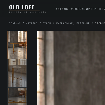
Перейти
К
OLD LOFT
к
содержимому
КАТАЛОГ
КОЛЛЕКЦИИ
ТРИ ПУТ
МЕБЕЛЬ НЕ ДЛЯ ВСЕХ
содержимому
ГЛАВНАЯ
/
КАТАЛОГ
/
СТОЛЫ
/
ЖУРНАЛЬНЫЕ, КОФЕЙНЫЕ
/
ПИСЬМ