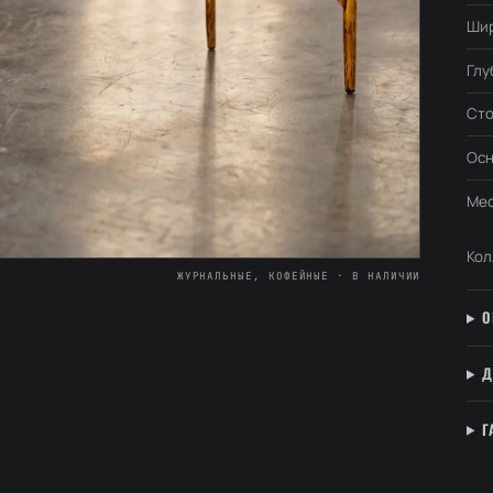
Ши
Глу
Ст
Осн
Мес
Кол
ЖУРНАЛЬНЫЕ, КОФЕЙНЫЕ · В НАЛИЧИИ
О
Д
Г