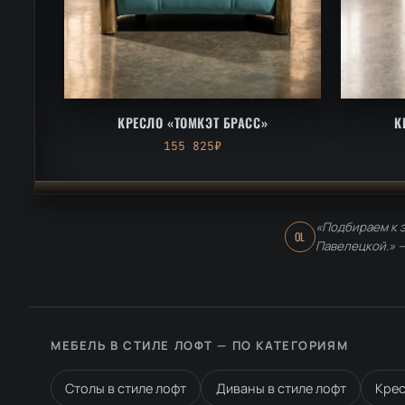
КРЕСЛО «ТОМКЭТ БРАСС»
К
155 825₽
«Подбираем к э
OL
Павелецкой.» 
МЕБЕЛЬ В СТИЛЕ ЛОФТ — ПО КАТЕГОРИЯМ
Столы в стиле лофт
Диваны в стиле лофт
Крес