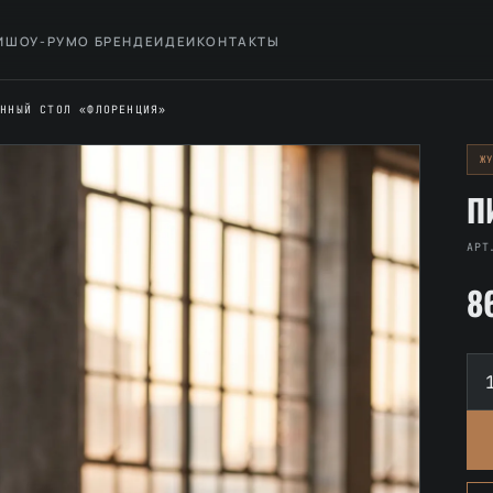
И
ШОУ-РУМ
О БРЕНДЕ
ИДЕИ
КОНТАКТЫ
ЕННЫЙ СТОЛ «ФЛОРЕНЦИЯ»
Ж
П
АРТ
8
Ко
то
Пи
ст
«Ф