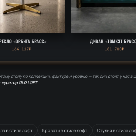
РЕСЛО «ОРБИТА БРАСС»
ДИВАН «ТОМКЭТ БРАС
164 117₽
181 700₽
тому столу по коллекции, фактуре и уровню — так они стоят у нас в 
—
куратор OLD LOFT
ла в стиле лофт
Кровати в стиле лофт
Стулья в стиле ло