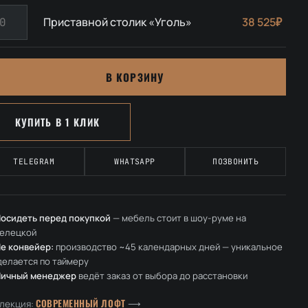
личество
олик
Приставной столик «Уголь»
38 525₽
вара
ранит»
иставной
олик
В КОРЗИНУ
голь»
КУПИТЬ В 1 КЛИК
TELEGRAM
WHATSAPP
ПОЗВОНИТЬ
осидеть перед покупкой
— мебель стоит в шоу-руме на
елецкой
е конвейер:
производство ~45 календарных дней — уникальное
делается по таймеру
Личный менеджер
ведёт заказ от выбора до расстановки
СОВРЕМЕННЫЙ ЛОФТ
лекция:
⟶