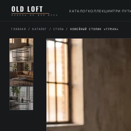
Перейти
К
OLD LOFT
к
содержимому
КАТАЛОГ
КОЛЛЕКЦИИ
ТРИ ПУТ
МЕБЕЛЬ НЕ ДЛЯ ВСЕХ
содержимому
ГЛАВНАЯ
/
КАТАЛОГ
/
СТОЛЫ
/
КОФЕЙНЫЙ СТОЛИК «ТУМАН»