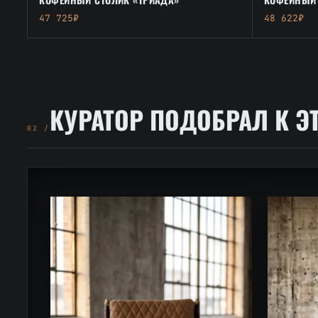
47 725₽
48 622₽
КУРАТОР ПОДОБРАЛ К Э
02 /