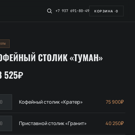
+7 937 691-80-49
КОРЗИНА ·
0
ТОЛЫ
ОФЕЙНЫЙ СТОЛИК «ТУМАН»
8 525₽
личество
Кофейный столик «Кратер»
75 900₽
вара
офейный
личество
олик
Приставной столик «Гранит»
40 250₽
вара
ратер»
иставной