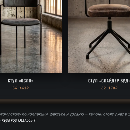
СТУЛ «ОСЛО»
СТУЛ «СПАЙДЕР ВУД
54 441₽
62 178₽
тому столу по коллекции, фактуре и уровню — так они стоят у нас в 
—
куратор OLD LOFT