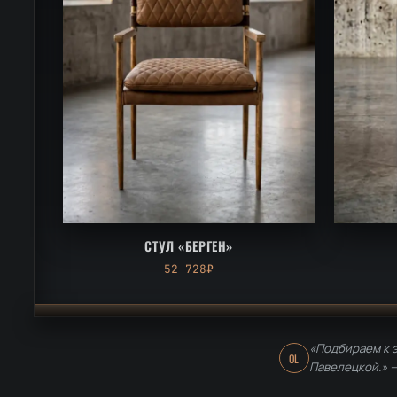
СТУЛ «БЕРГЕН»
52 728₽
«Подбираем к э
OL
Павелецкой.» 