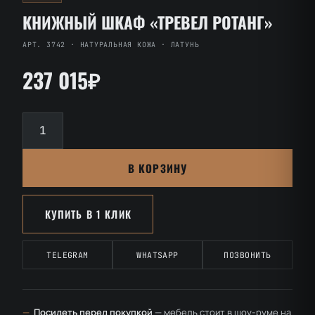
КНИЖНЫЙ ШКАФ «ТРЕВЕЛ РОТАНГ»
АРТ. 3742 · НАТУРАЛЬНАЯ КОЖА · ЛАТУНЬ
237 015₽
Количество
товара
Книжный
В КОРЗИНУ
шкаф
«Тревел
Ротанг»
КУПИТЬ В 1 КЛИК
TELEGRAM
WHATSAPP
ПОЗВОНИТЬ
—
Посидеть перед покупкой
— мебель стоит в шоу-руме на