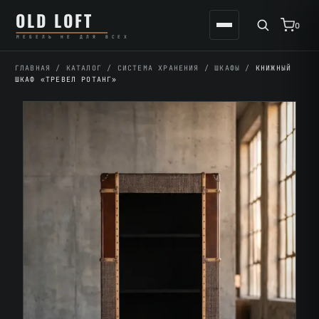
Перейти
К
OLD LOFT
к
содержимому
0
МЕБЕЛЬ НЕ ДЛЯ ВСЕХ
содержимому
ГЛАВНАЯ
/
КАТАЛОГ
/
СИСТЕМА ХРАНЕНИЯ
/
ШКАФЫ
/
КНИЖНЫЙ
ШКАФ «ТРЕВЕЛ РОТАНГ»