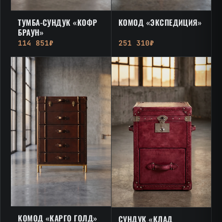
ТУМБА-СУНДУК «КОФР
КОМОД «ЭКСПЕДИЦИЯ»
БРАУН»
114 851₽
251 310₽
КОМОД «КАРГО ГОЛД»
СУНДУК «КЛАД