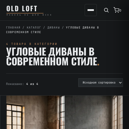
Перейти
К
OLD LOFT
к
содержимому
0
МЕБЕЛЬ НЕ ДЛЯ ВСЕХ
содержимому
ГЛАВНАЯ
/
КАТАЛОГ
/
ДИВАНЫ
/
УГЛОВЫЕ ДИВАНЫ В
СОВРЕМЕННОМ СТИЛЕ
4 ТОВАРА В КАТЕГОРИИ
УГЛОВЫЕ ДИВАНЫ В
СОВРЕМЕННОМ СТИЛЕ
.
Показано:
4 из 4