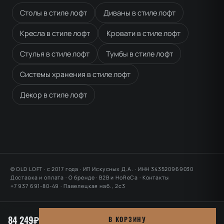
Столы в стиле лофт
Диваны в стиле лофт
Кресла в стиле лофт
Кровати в стиле лофт
Стулья в стиле лофт
Тумбы в стиле лофт
Системы хранения в стиле лофт
Декор в стиле лофт
© OLD LOFT · с 2017 года · ИП Искусных Д.А. · ИНН 343520969030
Доставка и оплата
·
О бренде
·
B2B и HoReCa
·
Контакты
+7 937 691-80-49 ·
Павелецкая наб., 2с3
84 249₽
В КОРЗИНУ