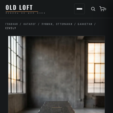
Перейти
К
OLD LOFT
к
содержимому
0
МЕБЕЛЬ НЕ ДЛЯ ВСЕХ
содержимому
ГЛАВНАЯ
/
КАТАЛОГ
/
ПУФИКИ, ОТТОМАНКИ
/
БАНКЕТКИ
/
CIVILY