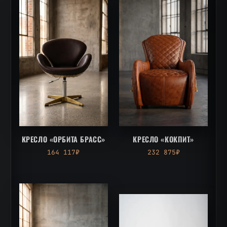
КРЕСЛО «ОРБИТА БРАСС»
КРЕСЛО «КОКПИТ»
164 117₽
232 875₽