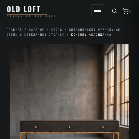
Перейти
К
OLD LOFT
к
содержимому
0
МЕБЕЛЬ НЕ ДЛЯ ВСЕХ
содержимому
ГЛАВНАЯ
/
КАТАЛОГ
/
СТОЛЫ
/
ДИЗАЙНЕРСКИЕ ЖУРНАЛЬНЫЕ
СТОЛЫ И СТЕКЛЯННЫЕ СТОЛИКИ
/
КОНСОЛЬ «КЛОНДАЙК»