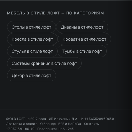
МЕБЕЛЬ В СТИЛЕ ЛОФТ — ПО КАТЕГОРИЯМ
Столы в стиле лофт
Диваны в стиле лофт
Кресла в стиле лофт
Кровати в стиле лофт
Стулья в стиле лофт
Тумбы в стиле лофт
Системы хранения в стиле лофт
Декор в стиле лофт
© OLD LOFT · с 2017 года · ИП Искусных Д.А. · ИНН 343520969030
Доставка и оплата
·
О бренде
·
B2B и HoReCa
·
Контакты
+7 937 691-80-49 ·
Павелецкая наб., 2с3