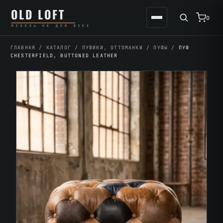
Перейти
К
OLD LOFT
к
содержимому
0
МЕБЕЛЬ НЕ ДЛЯ ВСЕХ
содержимому
ГЛАВНАЯ
/
КАТАЛОГ
/
ПУФИКИ, ОТТОМАНКИ
/
ПУФЫ
/
ПУФ
CHESTERFIELD, BUTTONED LEATHER