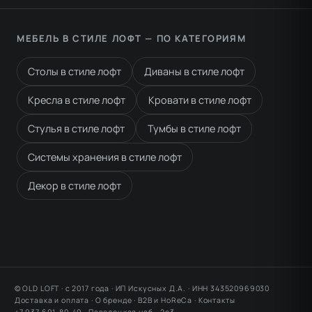
МЕБЕЛЬ В СТИЛЕ ЛОФТ — ПО КАТЕГОРИЯМ
Столы в стиле лофт
Диваны в стиле лофт
Кресла в стиле лофт
Кровати в стиле лофт
Стулья в стиле лофт
Тумбы в стиле лофт
Системы хранения в стиле лофт
Декор в стиле лофт
© OLD LOFT · с 2017 года · ИП Искусных Д.А. · ИНН 343520969030
Доставка и оплата
·
О бренде
·
B2B и HoReCa
·
Контакты