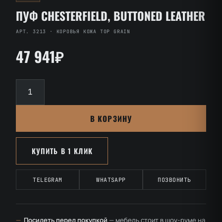
ПУФ CHESTERFIELD, BUTTONED LEATHER
АРТ. 3213 · КОРОВЬЯ КОЖА TOP GRAIN
47 941₽
Количество
товара
Пуф
В КОРЗИНУ
Chesterfield,
Buttoned
Leather
КУПИТЬ В 1 КЛИК
TELEGRAM
WHATSAPP
ПОЗВОНИТЬ
—
Посидеть перед покупкой
— мебель стоит в шоу-руме на