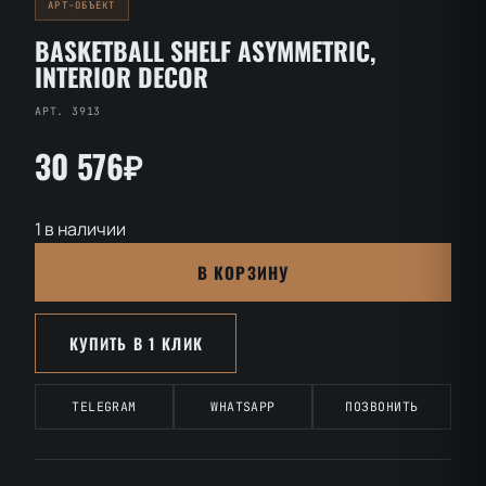
АРТ-ОБЪЕКТ
BASKETBALL SHELF ASYMMETRIC,
INTERIOR DECOR
АРТ. 3913
30 576₽
1 в наличии
Количество
В КОРЗИНУ
товара
Basketball
Shelf
КУПИТЬ В 1 КЛИК
Asymmetric,
Interior
TELEGRAM
WHATSAPP
ПОЗВОНИТЬ
Decor