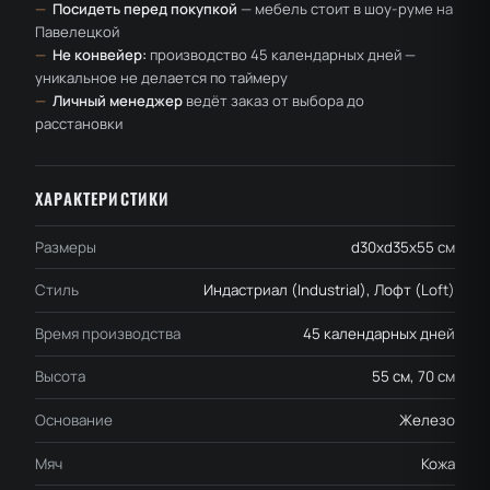
—
Посидеть перед покупкой
— мебель стоит в шоу-руме на
Павелецкой
—
Не конвейер:
производство 45 календарных дней —
уникальное не делается по таймеру
—
Личный менеджер
ведёт заказ от выбора до
расстановки
ХАРАКТЕРИСТИКИ
Размеры
d30хd35х55 см
Стиль
Индастриал (Industrial), Лофт (Loft)
Время производства
45 календарных дней
Высота
55 см, 70 см
Основание
Железо
Мяч
Кожа