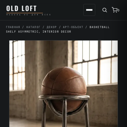
Перейти
К
OLD LOFT
к
содержимому
0
МЕБЕЛЬ НЕ ДЛЯ ВСЕХ
содержимому
ГЛАВНАЯ
/
КАТАЛОГ
/
ДЕКОР
/
АРТ-ОБЪЕКТ
/
BASKETBALL
SHELF ASYMMETRIC, INTERIOR DECOR