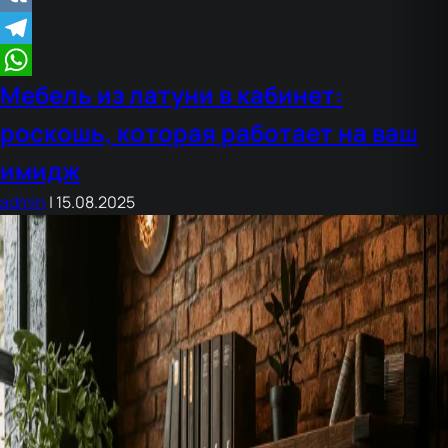
для
VK
гостиной:
Telegram
как
Мебель из латуни в кабинет:
создать
WhatsApp
уют
роскошь, которая работает на ваш
в
имидж
индустриальном
пространстве
admin
|
15.08.2025