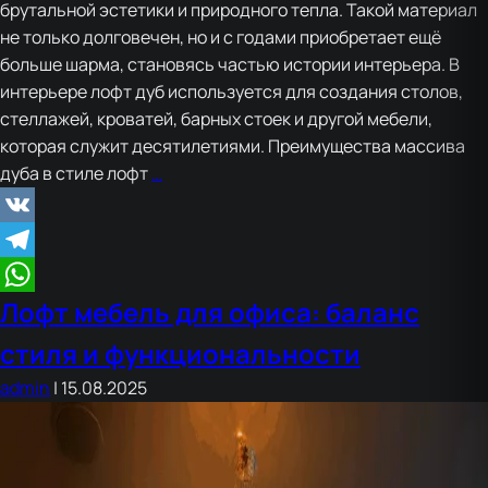
брутальной эстетики и природного тепла. Такой материал
не только долговечен, но и с годами приобретает ещё
больше шарма, становясь частью истории интерьера. В
интерьере лофт дуб используется для создания столов,
стеллажей, кроватей, барных стоек и другой мебели,
которая служит десятилетиями. Преимущества массива
Лофт
дуба в стиле лофт
…
мебель
из
VK
массива
Telegram
дуба:
Лофт мебель для офиса: баланс
прочность
WhatsApp
и
стиля и функциональности
стиль
admin
|
15.08.2025
на
десятилетия