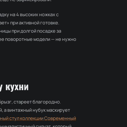
дку на 4 высоких ножках с
ет» при активной готовке.
ницы при долгой посадке за
нее поворотные модели — не нужно
у кухни
 брызг, стареет благородно.
й, а винтажный нубук маскирует
ный стул коллекции Современный
инималистичный силуэт, который