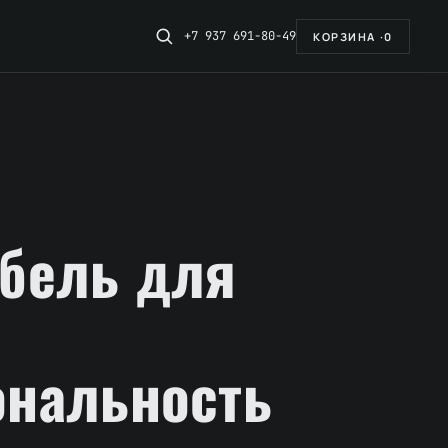
+7 937 691-80-49
КОРЗИНА ·
0
бель для
нальность