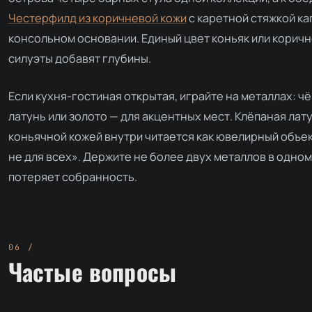
Честерфилд из коричневой кожи
с каретной стяжкой ка
консольном основании. Единый цвет коньяк или коричн
силуэты добавят глубины.
Если кухня-гостиная открытая, играйте на металлах: ч
латунь или золото — для акцентных мест. Клёпаная лат
коньячной кожей внутри читается как ювелирный объек
не для всех». Держите не более двух металлов в одно
потеряет собранность.
Частые вопросы