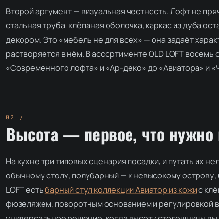
Второй аргумент — визуальная честность. Лофт не пря
стальная труба, клёпаная оболочка, каркас из дуба ост
декором. Это «мебель не для всех» — она задаёт хара
растворяется в нём. В ассортименте OLD LOFT восемь с
«Современного лофта» и «Ар-деко» до «Авиатора» и «
Высота — первое, что нужно 
На кухне три типовых сценария посадки, и путать их не
обычному столу, полубарный — к невысокому острову, б
LOFT есть
барный стул коллекции Авиатор из кожи
с клё
фюзеляжем, поворотным основанием и регулировкой в
универсальное решение, когда высоту столешницы вы 