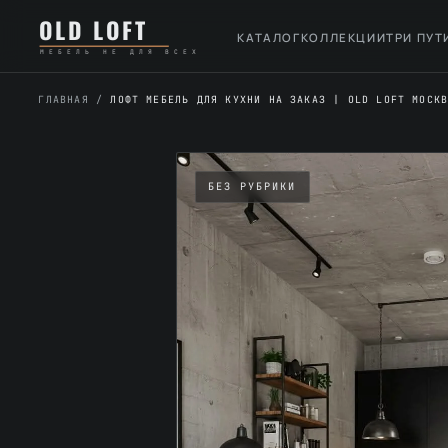
Перейти
К
OLD LOFT
к
содержимому
КАТАЛОГ
КОЛЛЕКЦИИ
ТРИ ПУТ
МЕБЕЛЬ НЕ ДЛЯ ВСЕХ
содержимому
ГЛАВНАЯ
/
ЛОФТ МЕБЕЛЬ ДЛЯ КУХНИ НА ЗАКАЗ | OLD LOFT МОСК
БЕЗ РУБРИКИ