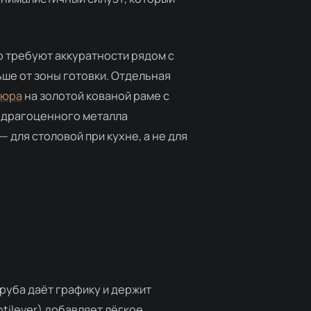
о требуют аккуратности рядом с
ьше от зоны готовки. Отдельная
люра
на золотой кованой раме с
и драгоценного металла
 для столовой при кухне, а не для
руба даёт графику и держит
tilever) добавляет лёгкое