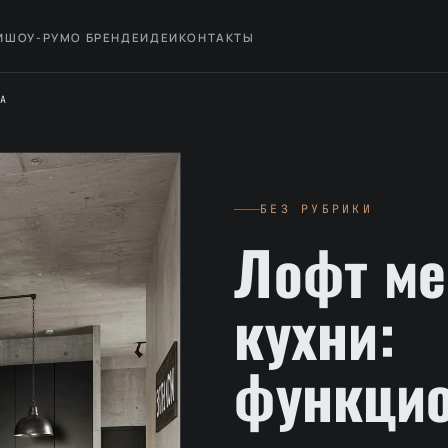
И
ШОУ-РУМ
О БРЕНДЕ
ИДЕИ
КОНТАКТЫ
ВА
БЕЗ РУБРИКИ
Лофт ме
кухни:
функцио