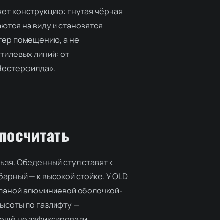
чет конструкцию: гнутая чёрная
аются на виду и становятся
ктер помещению, а не
тилевых линий: от
Честерфилда».
посчитать
льзя. Обеденный стул ставят к
арный — к высокой стойке. У OLD
паной алюминиевой оболочкой-
ысоты по газлифту —
ещё не зафиксировали.