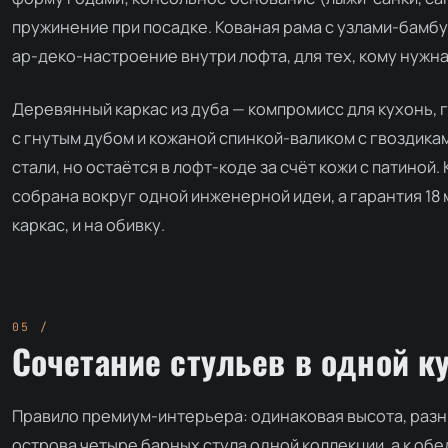
пружинение при посадке. Кованая рама с узлами-бамбу
ар-деко-настроение внутри лофта, для тех, кому нужна 
Деревянный каркас из дуба — компромисс для кухонь, г
с гнутым дубом и кожаной спинкой-валиком с гвоздикам
стали, но остаётся в лофт-коде за счёт кожи с патиной
собрана вокруг одной инженерной идеи, а гарантия 18
каркас, и на обивку.
Сочетание стульев в одной к
Правило премиум-интерьера: одинаковая высота, разн
острова четыре барных стула одной коллекции, а к об