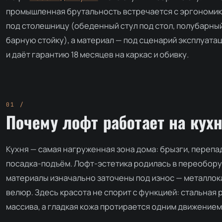
промышленная брутальность встречается с эргономик
под столешницу (обеденный стул под стол, полубарный
барную стойку), а материал — под сценарий эксплуатаци
и даёт гарантию 18 месяцев на каркас и обивку.
Почему лофт работает на кух
Кухня — самая нагруженная зона дома: брызги, переп
посадка-подъём. Лофт-эстетика родилась в переобору
материалы изначально заточены под износ — металлока
велюр. Здесь красота не спорит с функцией: стальная 
массива, а гладкая кожа протирается одним движением