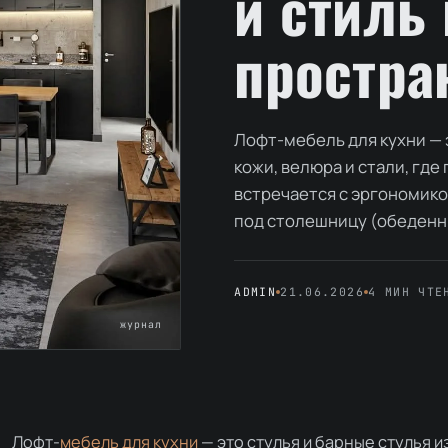
и стиль
простра
Лофт-мебель для кухни — э
кожи, велюра и стали, гд
встречается с эргономико
под столешницу (обеденн
ADMIN
21.06.2026
4 МИН ЧТЕ
журнал
Лофт-
мебель для кухни
— это стулья и барные стулья из