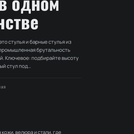
 в одном
нстве
то стулья и барные стулья из
е промышленная брутальность
й. Ключевое: подбирайте высоту
ый стул под…
НИЯ
 кожи, велюра и стали, где