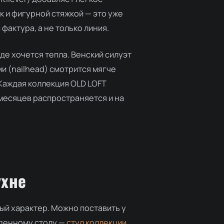
к и фигурной стяжкой — это уже
фактура, а не только линия.
де хочется тепла. Венский силуэт
и (nailhead) смотрится мягче
. Каждая коллекция OLD LOFT
 месяцев распространяется и на
ухне
ый характер. Можно поставить у
еденному столу —
стул коллекции