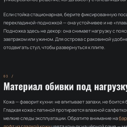
Если стойка стационарная, берите фиксированную поса
перекладиной-подножкой — она устойчивее и не «плава
Подножка здесь не декор: она снимает нагрузку с пояс
завтраком или ужином. Для острова с раковиной удоб
отодвигать стул, чтобы развернуться к плите.
Материал обивки под нагрузк
Кожа — фаворит кухни: не впитывает запахи, не боится
Гладкая кожа с патиной протирается влажной салфетко
мелкие следы эксплуатации. Обратите внимание на
бар
лофт из гладкой кожи
цвета коньяк на чёрной раме — м