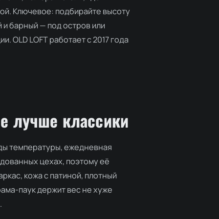
ой. Ключевое: подбирайте высоту
 и барный — под остров или
и. OLD LOFT работает с 2017 года
не лучше классики
ады температуры, ежедневная
дованных цехах, поэтому её
ркас, кожа с патиной, плотный
рама-паук держит вес не хуже
.