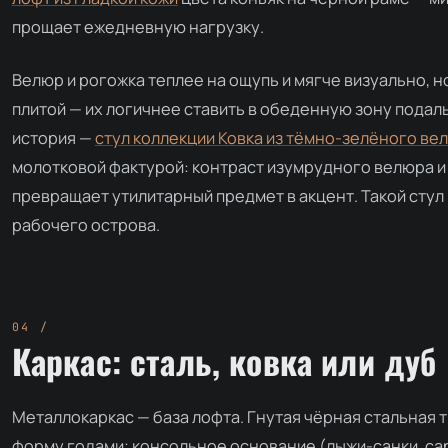
прощает ежедневную нагрузку.
Велюр и рогожка теплее на ощупь и мягче визуально, н
плитой — их логичнее ставить в обеденную зону подал
история —
стул коллекции Ковка из тёмно-зелёного ве
молотковой фактурой: контраст изумрудного велюра 
превращает утилитарный предмет в акцент. Такой стул —
рабочего острова.
Каркас: сталь, ковка или дуб
Металлокаркас — база лофта. Гнутая чёрная стальная т
форму годами; консольное основание (лыжи-санки, can