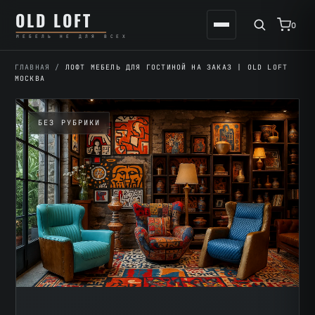
Перейти
К
OLD LOFT
к
содержимому
0
МЕБЕЛЬ НЕ ДЛЯ ВСЕХ
содержимому
ГЛАВНАЯ
/
ЛОФТ МЕБЕЛЬ ДЛЯ ГОСТИНОЙ НА ЗАКАЗ | OLD LOFT
МОСКВА
БЕЗ РУБРИКИ