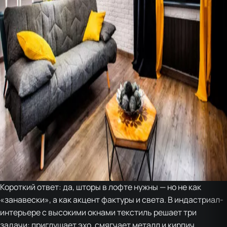
Короткий ответ: да, шторы в лофте нужны — но не как
«занавески», а как акцент фактуры и света. В индастриал-
интерьере с высокими окнами текстиль решает три
задачи: приглушает эхо, смягчает металл и кирпич,