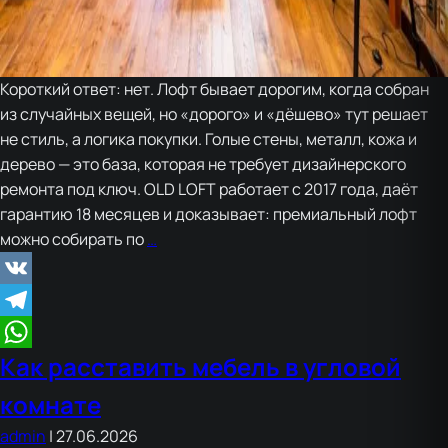
Короткий ответ: нет. Лофт бывает дорогим, когда собран
из случайных вещей, но «дорого» и «дёшево» тут решает
не стиль, а логика покупки. Голые стены, металл, кожа и
дерево — это база, которая не требует дизайнерского
ремонта под ключ. OLD LOFT работает с 2017 года, даёт
гарантию 18 месяцев и доказывает: премиальный лофт
Ремонт
можно собирать по
…
в
стиле
VK
лофт
Telegram
–
Как расставить мебель в угловой
это
WhatsApp
всегда
комнате
дорого?
admin
|
27.06.2026