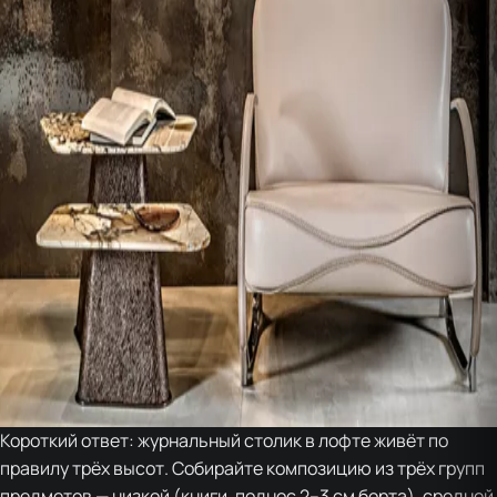
Короткий ответ: журнальный столик в лофте живёт по
правилу трёх высот. Собирайте композицию из трёх групп
предметов — низкой (книги, поднос 2–3 см борта), средней