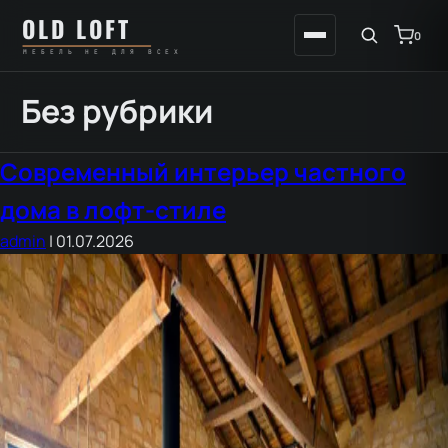
Перейти
К
OLD LOFT
к
содержимому
0
МЕБЕЛЬ НЕ ДЛЯ ВСЕХ
содержимому
Без рубрики
Современный интерьер частного
дома в лофт-стиле
admin
|
01.07.2026