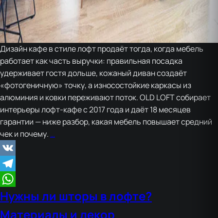
Дизайн кафе в стиле лофт продаёт тогда, когда мебель
работает как часть выручки: правильная посадка
удерживает гостя дольше, кожаный диван создаёт
«фотогеничную» точку, а износостойкие каркасы из
алюминия и ковки переживают поток. OLD LOFT собирает
интерьеры лофт-кафе с 2017 года и даёт 18 месяцев
гарантии — ниже разбор, какая мебель повышает средний
Продуманный
чек и почему.
…
дизайн
кафе
VK
в
Telegram
стиле
Нужны ли шторы в лофте?
лофт
WhatsApp
Материалы и декор