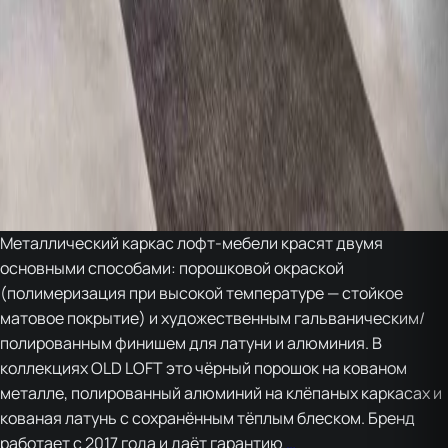
Металлический каркас лофт-мебели красят двумя
основными способами: порошковой окраской
(полимеризация при высокой температуре — стойкое
матовое покрытие) и художественным гальваническим/
полированным финишем для латуни и алюминия. В
коллекциях OLD LOFT это чёрный порошок на кованом
металле, полированный алюминий на клёпаных каркасах и
кованая латунь с сохранённым тёплым блеском. Бренд
Чем
работает с 2017 года и даёт гарантию
…