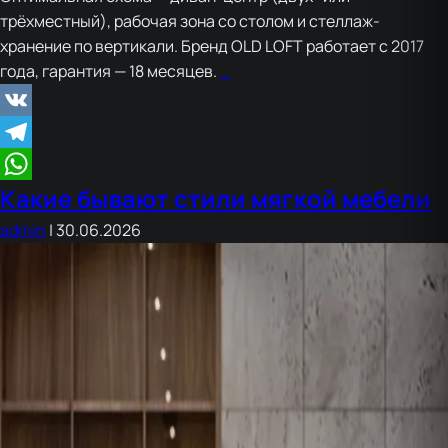
трёхместный), рабочая зона со столом и стеллаж-
хранение по вертикали. Бренд OLD LOFT работает с 2017
Комната
года, гарантия — 18 месяцев.
…
для
парня
VK
в
Telegram
стиле
Какие бывают стили мягкой мебели
лофт
WhatsApp
admin
|
30.06.2026