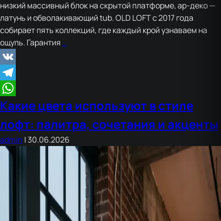
низкий массивный блок на скрытой платформе, ар-деко —
латунь и обволакивающий tub. OLD LOFT с 2017 года
собирает пять коллекций, где каждый крой узнаваем на
Какие
ощупь. Гарантия
…
бывают
стили
VK
мягкой
Telegram
мебели
Какие цвета используют в стиле
WhatsApp
лофт: палитра, сочетания и акценты
admin
|
30.06.2026