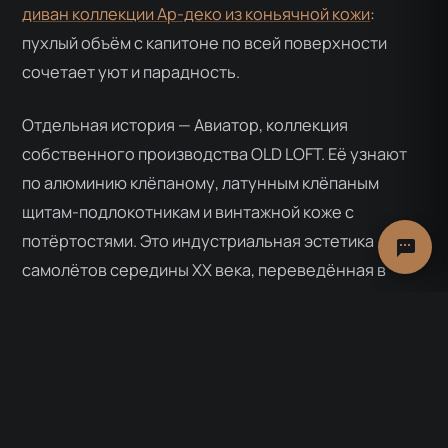
диван коллекции Ар-деко из коньячной кожи
:
пухлый объём с капитоне по всей поверхности
сочетает уют и парадность.
Отдельная история — Авиатор, коллекция
собственного производства OLD LOFT. Её узнают
по алюминию клёпаному, латунным клёпаным
щитам-подлокотникам и винтажной коже с
потёртостями. Это индустриальная эстетика
самолётов середины XX века, переведённая в
мягкую мебель. Силуэт здесь брутальнее
классики, но остаётся обволакивающим за счёт
мягкой кожи и глубокой посадки.