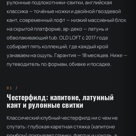
рулонные подлокотники-свитки, английская
классика — точёные ножки и двойной гвоздевой
кант, современный лофт — низкий массивный блок
на скрытой платформе, ар-деко — латунь и
обволакивающий tub. OLD LOFT с 2017 года
собирает пять коллекций, где каждый крой
узнаваем на ощупь. Гарантия — 18 месяцев. Ниже —
путеводитель по формам, обивке и посадке.
Честерфилд: капитоне, латунный
кант и рулонные свитки
Классический клубный честерфилд ни с чем не
спутать: глубокая каретная стяжка (капитоне
ромбом) покрывает спинку, фартук и цоколь, а