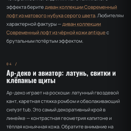
эффекта берите
диван коллекции Современный
лофт из матового нубука серого цвета
. Любителям
характерной фактуры —
диван коллекции
Современный лофт из чёрной кожи antique
с
брутальным потёртым эффектом.
Ар-деко и авиатор: латунь, свитки и
клёпаные щиты
Ар-деко играет на роскоши: латунный гвоздевой
кант, каретная стяжка ромбом и обволакивающий
силуэт tub. Это самый декоративный крой в
линейке — контрастная геометрия капитоне и
тёплая коньячная кожа. Обратите внимание на