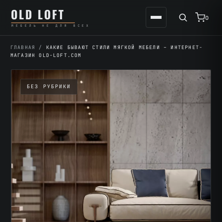
Перейти
К
OLD LOFT
к
содержимому
0
МЕБЕЛЬ НЕ ДЛЯ ВСЕХ
содержимому
ГЛАВНАЯ
/
КАКИЕ БЫВАЮТ СТИЛИ МЯГКОЙ МЕБЕЛИ – ИНТЕРНЕТ-
МАГАЗИН OLD-LOFT.COM
БЕЗ РУБРИКИ