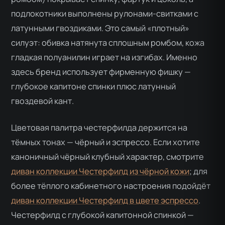
подлокотники выполнены рулонами-свитками с
латунными гвоздиками. Это самый «плотный»
силуэт: обивка натянута сплошным ромбом, кожа
гладкая полуанилин играет на изгибах. Именно
здесь бренд использует фирменную фишку —
глубокое капитоне спинки плюс латунный
гвоздевой кант.
Цветовая палитра честерфилда держится на
тёмных тонах — чёрный и эспрессо. Если хотите
каноничный чёрный клубный характер, смотрите
диван коллекции Честерфилд из чёрной кожи
; для
более тёплого кабинетного настроения подойдёт
диван коллекции Честерфилд в цвете эспрессо
.
Честерфилд с глубокой капитонной спинкой —