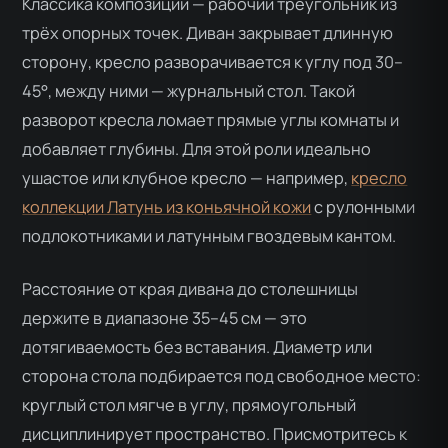
Классика композиции — рабочий треугольник из
трёх опорных точек. Диван закрывает длинную
сторону, кресло разворачивается к углу под 30–
45°, между ними — журнальный стол. Такой
разворот кресла ломает прямые углы комнаты и
добавляет глубины. Для этой роли идеально
ушастое или клубное кресло — например,
кресло
коллекции Латунь из коньячной кожи
с рулонными
подлокотниками и латунным гвоздевым кантом.
Расстояние от края дивана до столешницы
держите в диапазоне 35–45 см — это
дотягиваемость без вставания. Диаметр или
сторона стола подбирается под свободное место:
круглый стол мягче в углу, прямоугольный
дисциплинирует пространство. Присмотритесь к