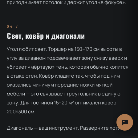
приподнимает потолок и держит угол «в фокусе».
Свет, ковёр и диагонали
Угол любит свет. Торшер на 150–170 см высоты в
углу за диваном подсвечивает зону снизу вверх и
убирает «мёртвую» тень, которая обычно копится
в стыке стен. Ковёр кладите так, чтобы под ним
оказались минимум передние ножки мягкой
мебели — это связывает треугольник в единую
зону. Для гостиной 16–20 м² оптимален ковёр
200×300 см.
Диагональ — ваш инструмент. Разверните хотя бы
один предмет по диагонали к стенам: