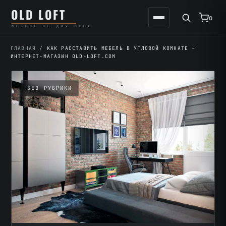
Перейти
К
OLD LOFT
к
содержимому
0
МЕБЕЛЬ НЕ ДЛЯ ВСЕХ
содержимому
ГЛАВНАЯ
/
КАК РАССТАВИТЬ МЕБЕЛЬ В УГЛОВОЙ КОМНАТЕ –
ИНТЕРНЕТ-МАГАЗИН OLD-LOFT.COM
БЕЗ РУБРИКИ