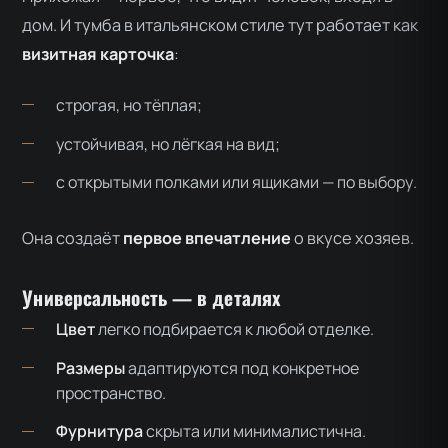
дом. И тумба в итальянском стиле тут работает как
визитная карточка
:
строгая, но тёплая;
устойчивая, но лёгкая на вид;
с открытыми полками или ящиками — по выбору.
Она создаёт
первое впечатление
о вкусе хозяев.
Универсальность — в деталях
Цвет
легко подбирается к любой отделке.
Размеры
адаптируются под конкретное
пространство.
Фурнитура
скрыта или минималистична.