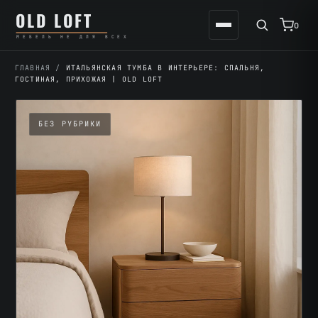
Перейти
К
OLD LOFT
к
содержимому
0
МЕБЕЛЬ НЕ ДЛЯ ВСЕХ
содержимому
ГЛАВНАЯ
/
ИТАЛЬЯНСКАЯ ТУМБА В ИНТЕРЬЕРЕ: СПАЛЬНЯ,
ГОСТИНАЯ, ПРИХОЖАЯ | OLD LOFT
БЕЗ РУБРИКИ