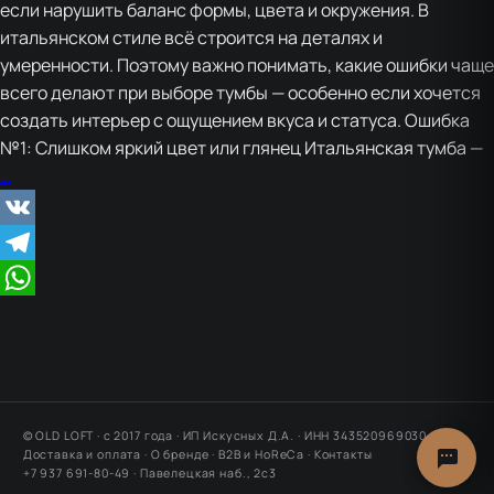
если нарушить баланс формы, цвета и окружения. В
итальянском стиле всё строится на деталях и
умеренности. Поэтому важно понимать, какие ошибки чаще
всего делают при выборе тумбы — особенно если хочется
создать интерьер с ощущением вкуса и статуса. Ошибка
№1: Слишком яркий цвет или глянец Итальянская тумба —
Ошибки
…
при
выборе
VK
тумбы:
Telegram
чего
избегать,
WhatsApp
если
хотите
“дорогой”
интерьер
© OLD LOFT · с 2017 года · ИП Искусных Д.А. · ИНН 343520969030
Доставка и оплата
·
О бренде
·
B2B и HoReCa
·
Контакты
+7 937 691-80-49 ·
Павелецкая наб., 2с3