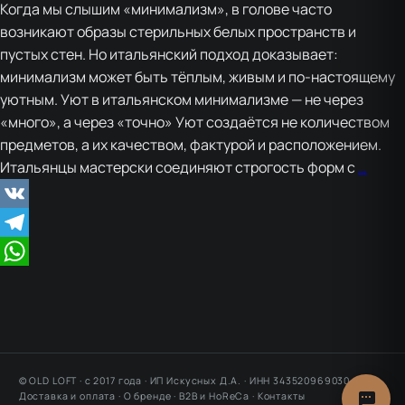
Когда мы слышим «минимализм», в голове часто
возникают образы стерильных белых пространств и
пустых стен. Но итальянский подход доказывает:
минимализм может быть тёплым, живым и по-настоящему
уютным. Уют в итальянском минимализме — не через
«много», а через «точно» Уют создаётся не количеством
предметов, а их качеством, фактурой и расположением.
Как
Итальянцы мастерски соединяют строгость форм с
…
итал
соче
VK
мини
Telegram
с
уюто
WhatsApp
© OLD LOFT · с 2017 года · ИП Искусных Д.А. · ИНН 343520969030
Доставка и оплата
·
О бренде
·
B2B и HoReCa
·
Контакты