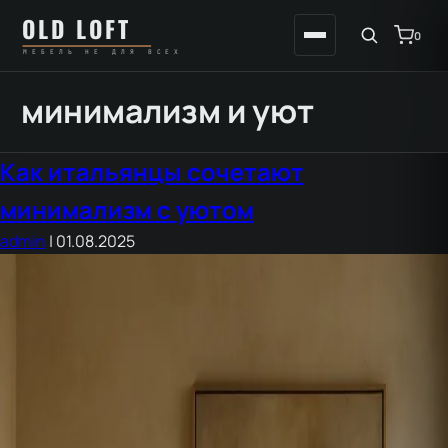
Перейти
К
OLD LOFT
к
содержимому
0
МЕБЕЛЬ НЕ ДЛЯ ВСЕХ
содержимому
минимализм и уют
Как итальянцы сочетают
минимализм с уютом
admin
|
01.08.2025