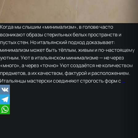
Когда мы слышим «минимализм», в голове часто
возникают образы стерильных белых пространств и
пустых стен. Но итальянский подход доказывает:
минимализм может быть тёплым, живым и по-настоящему
уютным. Уют в итальянском минимализме — не через
«много», а через «точно» Уют создаётся не количеством
предметов, а их качеством, фактурой и расположением.
Как
Итальянцы мастерски соединяют строгость форм с
…
итал
соче
VK
мини
Telegram
с
уюто
WhatsApp