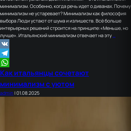
минимализм. Особенно, когда речь идет о диванах. Почему
минимализм не устаревает? Минимализм как философия
выбора Люди устают от шума и излишеств. Всё больше
интерьерных решений строится на принципе:«Меньше, но
Миним
лучше». Итальянский минимализм отвечает на эту
…
вне
времен
VK
почем
Telegram
такие
Как итальянцы сочетают
диван
WhatsApp
не
минимализм с уютом
выход
admin
|
01.08.2025
из
моды