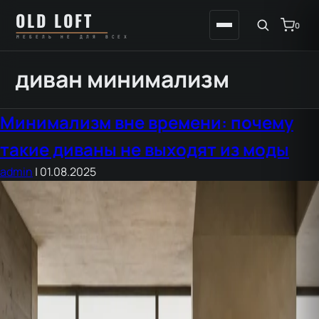
Перейти
К
OLD LOFT
к
содержимому
0
МЕБЕЛЬ НЕ ДЛЯ ВСЕХ
содержимому
диван минимализм
Минимализм вне времени: почему
такие диваны не выходят из моды
admin
|
01.08.2025